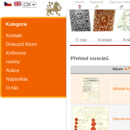
Domů
Doporučit
Zajímavé odk
Kategorie
Kontakt
O nás
Kontakt
Kni
Diskuzní fórum
Knihovna
Přehled inzerátů
noviny
Název
Aukce
Nápověda
O nás
Městské ko
Národní ko