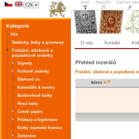
Domů
Doporučit
Zajímavé odk
Kategorie
Vše
Směnky, šeky a promesy
O nás
Kontakt
Kni
Fiskální, dávkové a
poplatkové známky
Přehled inzerátů
Signety
Kolkové známky
Fiskální, dávkové a poplatkové 
Dávkové zn.
Název
Kalendáře & noviny
Bankovkové kolky
Hrací karty
Cenné papíry
Průkazy a legitimace
Kolky vojenské hranice
Železnice