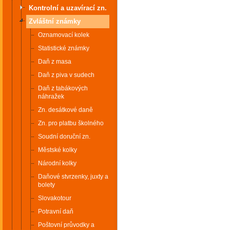
Kontrolní a uzavírací zn.
Zvláštní známky
Oznamovací kolek
Statistické známky
Daň z masa
Daň z piva v sudech
Daň z tabákových
náhražek
Zn. desátkové daně
Zn. pro platbu školného
Soudní doruční zn.
Městské kolky
Národní kolky
Daňové stvrzenky, juxty a
bolety
Slovakotour
Potravní daň
Poštovní průvodky a