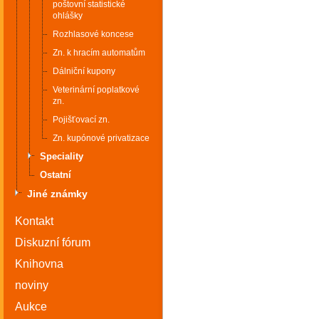
poštovní statistické
ohlášky
Rozhlasové koncese
Zn. k hracím automatům
Dálniční kupony
Veterinární poplatkové
zn.
Pojišťovací zn.
Zn. kupónové privatizace
Speciality
Ostatní
Jiné známky
Kontakt
Diskuzní fórum
Knihovna
noviny
Aukce