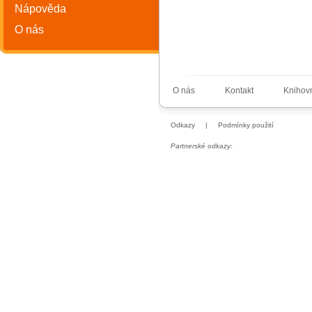
Nápověda
O nás
O nás
Kontakt
Knihov
Odkazy
|
Podmínky použití
Partnerské odkazy: