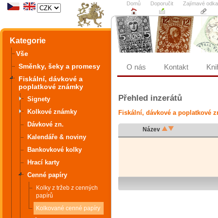
Domů
Doporučit
Zajímavé odk
Kategorie
Vše
Směnky, šeky a promesy
O nás
Kontakt
Kni
Fiskální, dávkové a
poplatkové známky
Přehled inzerátů
Signety
Kolkové známky
Fiskální, dávkové a poplatkové 
Dávkové zn.
Název
Kalendáře & noviny
Bankovkové kolky
Hrací karty
Cenné papíry
Kolky z tržeb z cenných
papírů
Kolkované cenné papíry