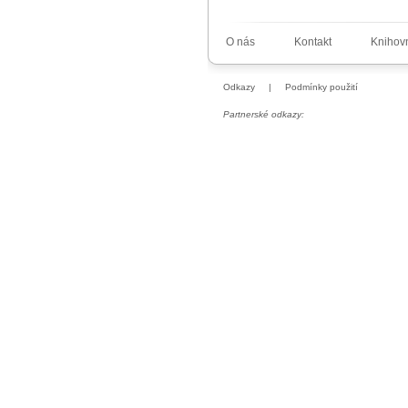
O nás
Kontakt
Knihov
Odkazy
|
Podmínky použití
Partnerské odkazy: