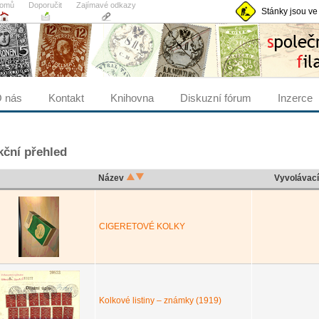
omů
Doporučit
Zajímavé odkazy
Stánky jsou ve
 nás
Kontakt
Knihovna
Diskuzní fórum
Inzerce
ční přehled
Název
Vyvolávac
CIGERETOVÉ KOLKY
Kolkové listiny – známky (1919)