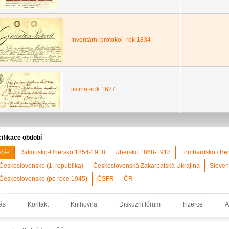
Inventární protokol -rok 1834
listina -rok 1687
ifikace období
Vše
Rakousko-Uhersko 1854-1918
Uhersko 1868-1918
Lombardsko / Be
Československo (1. republika)
Československá Zakarpatská Ukrajina
Sloven
Československo (po roce 1945)
ČSFR
ČR
ás
Kontakt
Knihovna
Diskuzní fórum
Inzerce
A