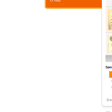
O nás
Spec
O n