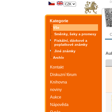
D
Kategorie
Vše
Směnky, šeky a promesy
O
Fiskální, dávkové a
poplatkové známky
Jiné známky
Auk
Archív
Kontakt
Diskuzní fórum
Knihovna
noviny
Aukce
Nápověda