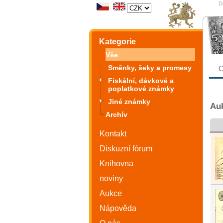
D
Kategorie
Vše
Směnky, šeky a promesy
O
Fiskální, dávkové a
poplatkové známky
Jiné známky
Auk
Archív
Kontakt
Diskuzní fórum
Knihovna
noviny
Aukce
Nápověda