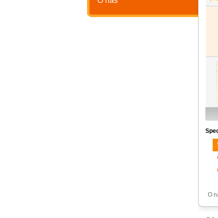
O nás
Spec
O n