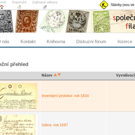
omů
Doporučit
Zajímavé odkazy
Stánky jsou ve
 nás
Kontakt
Knihovna
Diskuzní fórum
Inzerce
ční přehled
Název
Vyvolávac
Inventární protokol -rok 1834
listina -rok 1687