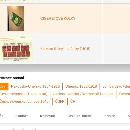
CIGERETOVÉ KOLKY
Kolkové listiny – známky (1919)
ifikace období
Vše
Rakousko-Uhersko 1854-1918
Uhersko 1868-1918
Lombardsko / Be
Československo (1. republika)
Československá Zakarpatská Ukrajina
Sloven
Československo (po roce 1945)
ČSFR
ČR
ás
Kontakt
Knihovna
Diskuzní fórum
Inzerce
A